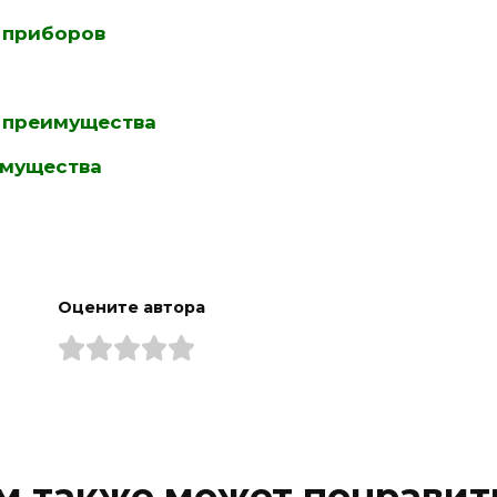
 приборов
и преимущества
имущества
Оцените автора
м также может понравит