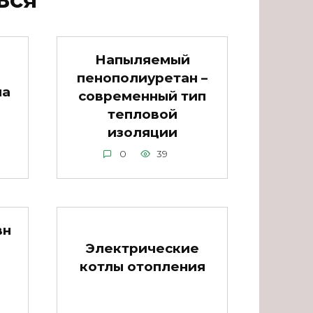
Напыляемый
пенополиуретан –
ма
современный тип
тепловой
изоляции
0
39
вн
Электрические
котлы отопления