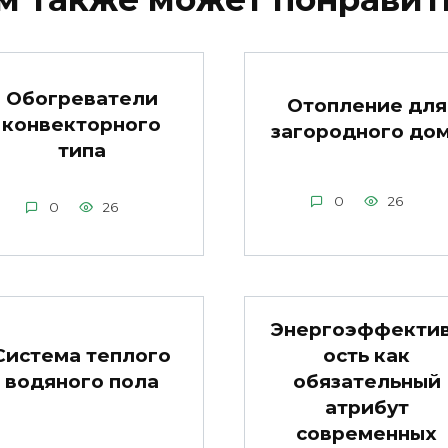
Обогреватели
Отопление для
конвекторного
загородного до
типа
0
26
0
26
Энергоэффекти
Система теплого
ость как
водяного пола
обязательный
атрибут
современных