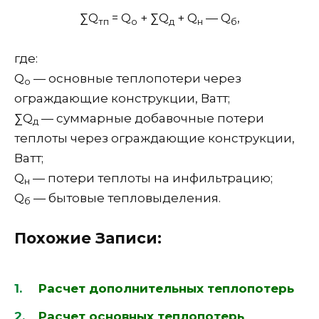
∑Q
= Q
+ ∑Q
+ Q
— Q
,
тп
о
д
н
б
где:
Q
— основные теплопотери через
о
ограждающие конструкции, Ватт;
∑Q
— суммарные добавочные потери
д
теплоты через ограждающие конструкции,
Ватт;
Q
— потери теплоты на инфильтрацию;
н
Q
— бытовые тепловыделения.
б
Похожие Записи:
Расчет дополнительных теплопотерь
Расчет основных теплопотерь