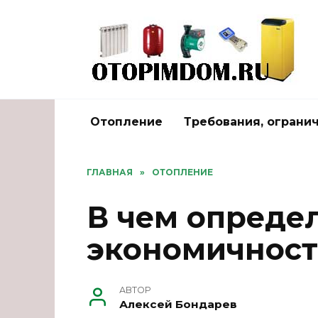
Перейти
к
содержанию
Отопление
Требования, ограни
ГЛАВНАЯ
»
ОТОПЛЕНИЕ
В чем опреде
экономичност
АВТОР
Алексей Бондарев