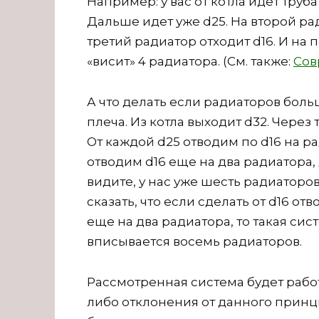
Например: у вас от котла идет труба
Дальше идет уже d25. На второй рад
третий радиатор отходит d16. И на 
«висит» 4 радиатора. (См. также:
Сов
А что делать если радиаторов боль
плеча. Из котла выходит d32. Через
От каждой d25 отводим по d16 на р
отводим d16 еще на два радиатора,
видите, у нас уже шесть радиаторо
сказать, что если сделать от d16 от
еще на два радиатора, то такая сист
вписывается восемь радиаторов.
Рассмотренная система будет работ
либо отклонения от данного принц