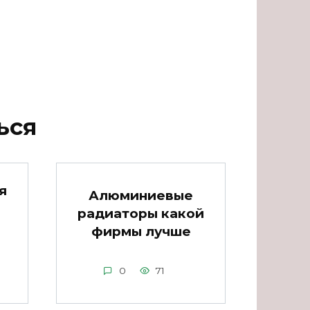
ься
я
Алюминиевые
радиаторы какой
фирмы лучше
0
71