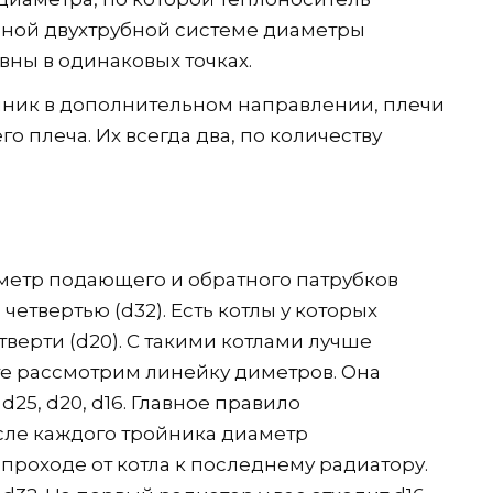
льной двухтрубной системе диаметры
ны в одинаковых точках.
ойник в дополнительном направлении, плечи
о плеча. Их всегда два, по количеству
метр подающего и обратного патрубков
четвертью (d32). Есть котлы у которых
тверти (d20). С такими котлами лучше
те рассмотрим линейку диметров. Она
25, d20, d16. Главное правило
сле каждого тройника диаметр
проходе от котла к последнему радиатору.