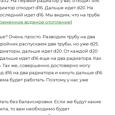
 d32. На первый радиатор у вас отходит d16.
иатор отходит d16. Дальше идет d20. На
последний идет d16. Мы видим, что на трубе
ременное водяное отопление
)
ше? Очень просто. Разводим трубу на два
 тройник распускаем две трубы, но уже d25.
адиаторы, дальше идет d20. От каждой d20
 дальше идет d16 еще на два радиатора. Как
в. Так же, совершенно достоверно могу
вод d16 на два радиатора и кинуть дальше d16
ема будет работать. Поэтому у нас уже
ать без балансировки. Если же будут какие
ипа, то вам необходимо будет