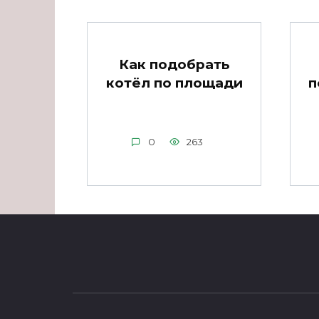
Как подобрать
котёл по площади
п
0
263