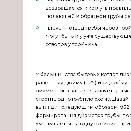
возвращается к котлу, в прави
подающей и обратной трубы рав
плечо — отвод трубы через тр
могут быть и у уже существующег
отводов у тройника.
У большинства бытовых котлов диа
равен 1-му дюйму (d25) или дюйму с 
диаметр выходов составляет три че
строить однотрубную схему. Давай
выглядит следующим образом: d32, d
формирования диаметра трубы: по
уменьшается на одну позицию при 