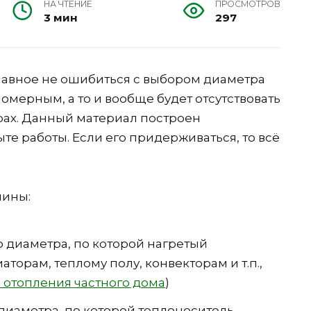
НА ЧТЕНИЕ
ПРОСМОТРОВ
3 мин
297
лавное не ошибиться с выбором диаметра
номерным, а то и вообще будет отсутствовать
рах. Данный материал построен
е работы. Если его придерживаться, то всё
мины:
 диаметра, по которой нагретый
аторам, теплому полу, конвекторам и т.п.,
 отопления частного дома
)
 диаметра, по которой теплоноситель