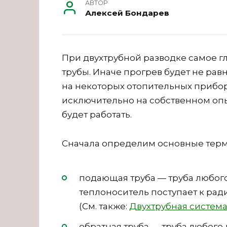
АВТОР
Алексей Бондарев
При двухтрубной разводке самое г
трубы. Иначе прогрев будет не рав
на некоторых отопительных прибо
исключительно на собственном опыт
будет работать.
Сначала определим основные тер
подающая труба — труба любого
теплоноситель поступает к ради
(См. также:
Двухтрубная система
обратная труба — труба любого