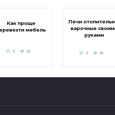
Печи отопительн
Как проще
варочные своим
еревезти мебель
руками
0
23
0
39