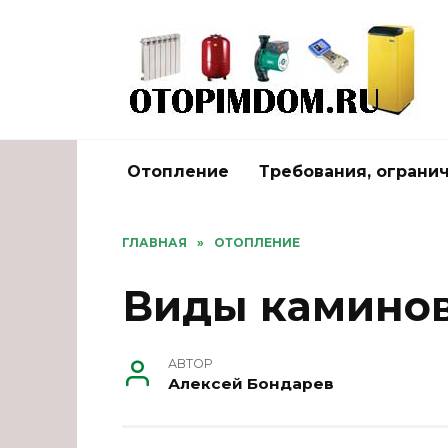
Перейти
к
содержанию
Отопление
Требования, ограни
ГЛАВНАЯ
»
ОТОПЛЕНИЕ
Виды камино
АВТОР
Алексей Бондарев