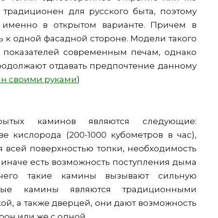
 традиционен для русского быта, поэтому
 именно в открытом варианте. Причем в
 к одной фасадной стороне. Модели такого
 показателей современным печам, однако
родолжают отдавать предпочтение данному
н своими руками
)
рытых каминов являются следующие:
е кислорода (200-1000 кубометров в час),
я всей поверхностью топки, необходимость
 иначе есть возможность поступления дыма
чего такие камины вызывают сильную
ытые камины являются традиционными
й, а также дверцей, они дают возможность
рон или же с одной.