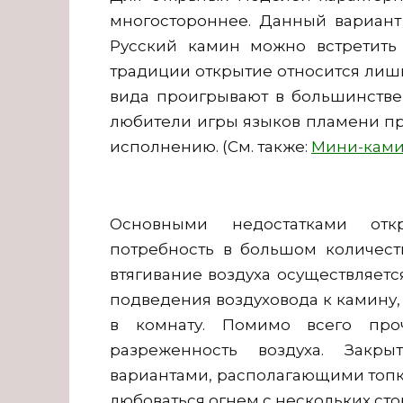
многостороннее. Данный вариант
Русский камин можно встретить
традиции открытие относится лишь
вида проигрывают в большинстве
любители игры языков пламени п
исполнению. (См. также:
Мини-ками
Основными недостатками отк
потребность в большом количеств
втягивание воздуха осуществляетс
подведения воздуховода к камину,
в комнату. Помимо всего про
разреженность воздуха. Закр
вариантами, располагающими топко
любоваться огнем с нескольких сто